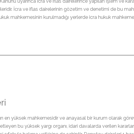
anunu uyarınca icra ve iflas dairelerince yapılan işlem ve karar
ridir. İcra ve iflas dairelerinin gözetim ve denetimi de bu ma
 hukuk mahkemesinin kurulmadığı yerlerde icra hukuk mahkemes
ri
unun en yüksek mahkemesidir ve anayasal bir kurum olarak göre
eyen bu yüksek yargı organı, idari davalarda verilen kararların