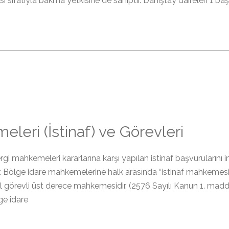
sıfatıyla bakma yetkisine de sahiptir. Danıştay daireleri 1 ba
leri (İstinaf) ve Görevleri
gi mahkemeleri kararlarına karşı yapılan istinaf başvurularını 
 Bölge idare mahkemelerine halk arasında “istinaf mahkemesi”
l görevli üst derece mahkemesidir. (2576 Sayılı Kanun 1. madd
ge idare