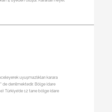
şkan 4 üyeden oluşur. Kararları heyet
inceleyerek uyuşmazlıkları karara
 de denilmektedir. Bölge idare
e) Türkiye’de 12 tane bölge idare