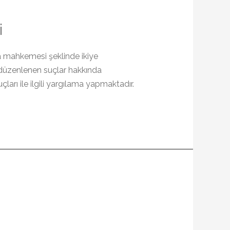
i
eza mahkemesi şeklinde ikiye
a düzenlenen suçlar hakkında
rı ile ilgili yargılama yapmaktadır.