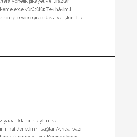
lara yönelik şikâyet ve itirazları
hkemelerce yürütülür. Tek hâkimli
inin görevine giren dava ve işlere bu
v yapar. İdarenin eylem ve
 nihai denetimini sağlar. Ayrıca, bazı