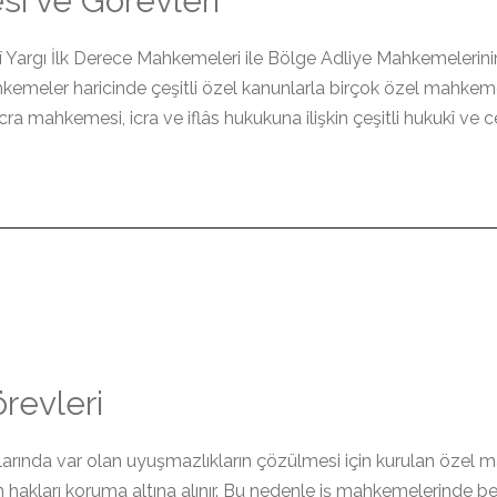
i ve Görevleri
 Yargı İlk Derece Mahkemeleri ile Bölge Adliye Mahkemelerinin
kemeler haricinde çeşitli özel kanunlarla birçok özel mahk
 icra mahkemesi, icra ve iflâs hukukuna ilişkin çeşitli hukukî ve
revleri
tlarında var olan uyuşmazlıkların çözülmesi için kurulan öze
an hakları koruma altına alınır. Bu nedenle iş mahkemelerinde bel