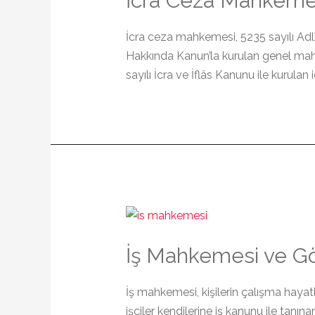
İcra Ceza Mahkemes
İcra ceza mahkemesi, 5235 sayılı Adlî
Hakkında Kanun’la kurulan genel mah
sayılı İcra ve İflâs Kanunu ile kurulan
İş Mahkemesi ve Gö
İş mahkemesi, kişilerin çalışma haya
işçiler kendilerine iş kanunu ile tanın