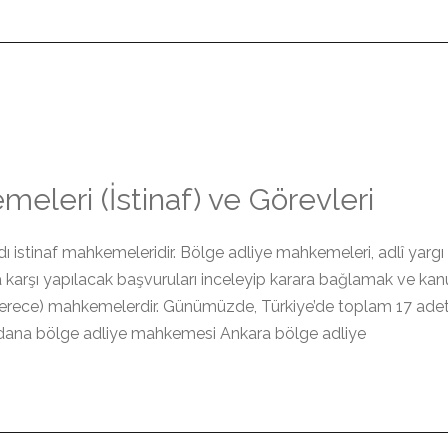
eleri (İstinaf) ve Görevleri
ı istinaf mahkemeleridir. Bölge adliye mahkemeleri, adlî yargı
arşı yapılacak başvuruları inceleyip karara bağlamak ve kanun
 derece) mahkemelerdir. Günümüzde, Türkiye’de toplam 17 ade
dana bölge adliye mahkemesi Ankara bölge adliye