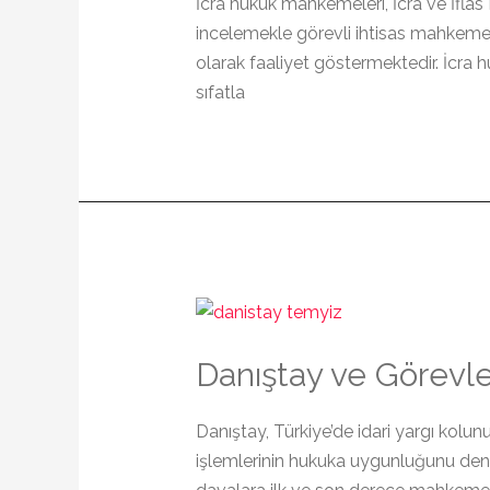
İcra hukuk mahkemeleri, İcra ve İflas K
incelemekle görevli ihtisas mahkemele
olarak faaliyet göstermektedir. İcra
sıfatla
Danıştay ve Görevle
Danıştay, Türkiye’de idari yargı kol
işlemlerinin hukuka uygunluğunu denetl