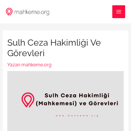
İçeriğe
MAI
atla
ME
Sulh Ceza Hakimliği Ve
Görevleri
Yazan
mahkeme.org