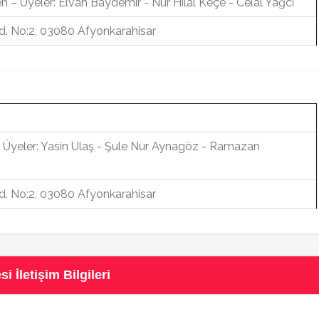
n – Üyeler: Elvan Baydemir - Nur Hilal Keçe - Celal Yağcı
d. No:2, 03080 Afyonkarahisar
 Üyeler: Yasin Ulaş - Şule Nur Aynagöz - Ramazan
d. No:2, 03080 Afyonkarahisar
İletişim Bilgileri