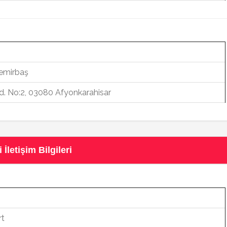
Demirbaş
d. No:2, 03080 Afyonkarahisar
letişim Bilgileri
rt