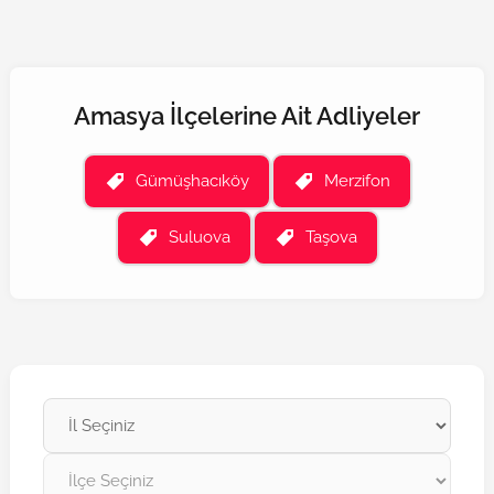
Amasya İlçelerine Ait Adliyeler
Gümüşhacıköy
Merzifon
Suluova
Taşova