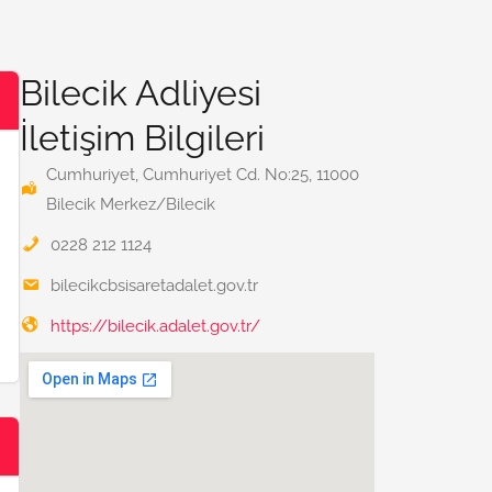
Bilecik Adliyesi
İletişim Bilgileri
Cumhuriyet, Cumhuriyet Cd. No:25, 11000
Bilecik Merkez/Bilecik
0228 212 1124
bilecikcbsisaretadalet.gov.tr
https://bilecik.adalet.gov.tr/