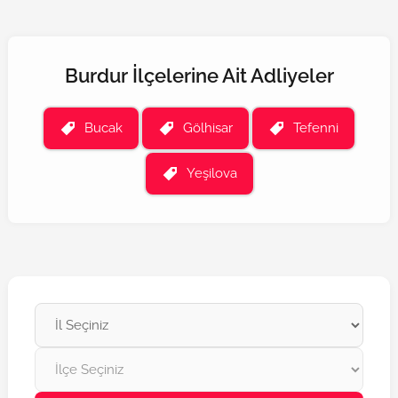
Burdur İlçelerine Ait Adliyeler
Bucak
Gölhisar
Tefenni
Yeşilova