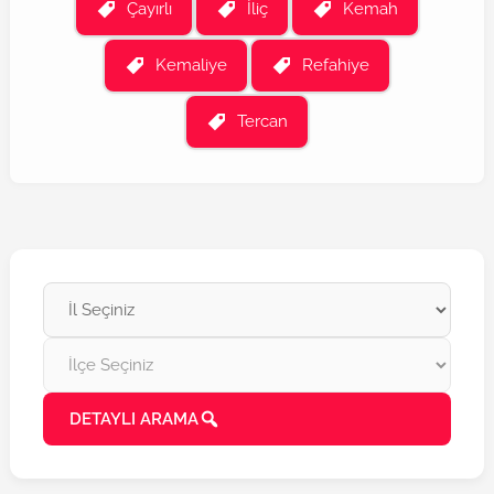
Çayırlı
İliç
Kemah
Kemaliye
Refahiye
Tercan
DETAYLI ARAMA