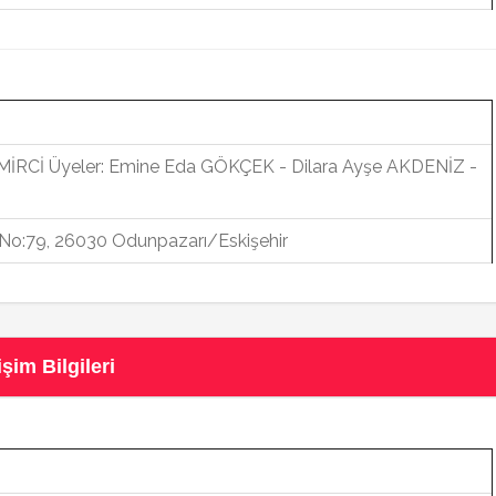
İRCİ Üyeler: Emine Eda GÖKÇEK - Dilara Ayşe AKDENİZ -
. No:79, 26030 Odunpazarı/Eskişehir
şim Bilgileri