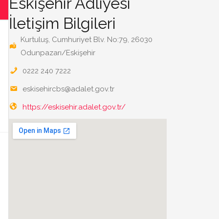
Eskişehir Adliyesi
İletişim Bilgileri
Kurtuluş, Cumhuriyet Blv. No:79, 26030
Odunpazarı/Eskişehir
0222 240 7222
eskisehircbs@adalet.gov.tr
https://eskisehir.adalet.gov.tr/