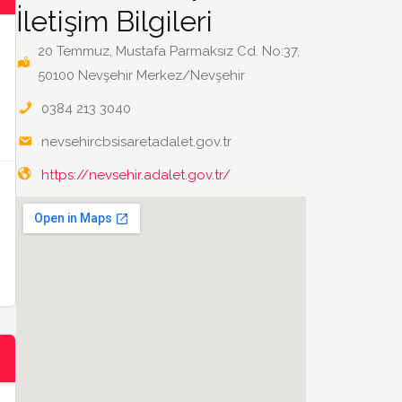
İletişim Bilgileri
20 Temmuz, Mustafa Parmaksız Cd. No:37,
50100 Nevşehir Merkez/Nevşehir
0384 213 3040
nevsehircbsisaretadalet.gov.tr
https://nevsehir.adalet.gov.tr/