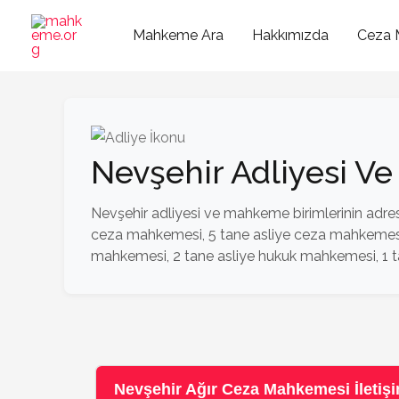
İçeriğe
atla
Mahkeme Ara
Hakkımızda
Ceza 
Nevşehir Adliyesi V
Nevşehir adliyesi ve mahkeme birimlerinin adres, 
ceza mahkemesi, 5 tane asliye ceza mahkemesi, 
mahkemesi, 2 tane asliye hukuk mahkemesi, 1 t
Nevşehir Ağır Ceza Mahkemesi İletişim