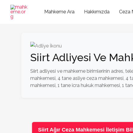
İçeriğe
atla
Mahkeme Ara
Hakkımızda
Ceza 
Siirt Adliyesi Ve Ma
Siirt adliyesi ve mahkeme birimlerinin adres, tele
mahkemesi, 4 tane asliye ceza mahkemesi, 4 ta
mahkemesi, 1 tane icra hukuk mahkemesi, 1 tane 
Siirt Ağır Ceza Mahkemesi İletişim Bil