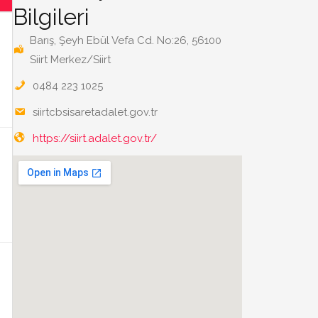
Bilgileri
Barış, Şeyh Ebül Vefa Cd. No:26, 56100
Siirt Merkez/Siirt
0484 223 1025
siirtcbsisaretadalet.gov.tr
https://siirt.adalet.gov.tr/