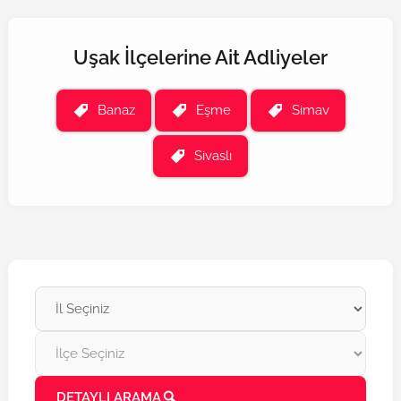
Uşak İlçelerine Ait Adliyeler
Banaz
Eşme
Simav
Sivaslı
DETAYLI ARAMA