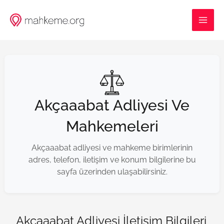
İçeriğe
MAI
atla
ME
Akçaaabat Adliyesi Ve
Mahkemeleri
Akçaaabat adliyesi ve mahkeme birimlerinin
adres, telefon, iletişim ve konum bilgilerine bu
sayfa üzerinden ulaşabilirsiniz.
Akçaaabat Adliyesi İletişim Bilgileri