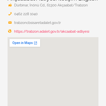
Dürbinar, İnönü Cd., 61300 Akçaabat/Trabzon
0462 228 1040
trabzoncbsisaretadalet.gov.tr
https://trabzon.adalet.gov.tr/akcaabat-adliyesi