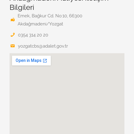
Bilgileri
Emek, Bağkur Cd. No:10, 66300
Akdağmadeni/Yozgat
0354 314 20 20
yozgatcbs@adalet.gov.tr