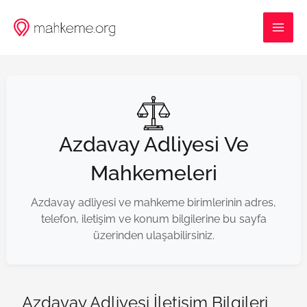
İçeriğe
MAI
atla
ME
Azdavay Adliyesi Ve
Mahkemeleri
Azdavay adliyesi ve mahkeme birimlerinin adres,
telefon, iletişim ve konum bilgilerine bu sayfa
üzerinden ulaşabilirsiniz.
Azdavay Adliyesi İletişim Bilgileri