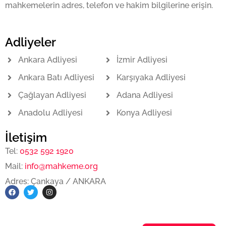
mahkemelerin adres, telefon ve hakim bilgilerine erişin.
Adliyeler
Ankara Adliyesi
İzmir Adliyesi
Ankara Batı Adliyesi
Karşıyaka Adliyesi
Çağlayan Adliyesi
Adana Adliyesi
Anadolu Adliyesi
Konya Adliyesi
İletişim
Tel:
0532 592 1920
Mail:
info@mahkeme.org
Adres: Çankaya / ANKARA
F
T
I
a
w
n
c
i
s