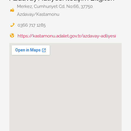
Merkez, Cumhuriyet Cd. No:66, 37750
Azdavay/Kastamonu
0366 717 1285
https://kastamonu.adalet.gov.tr/azdavay-adliyesi