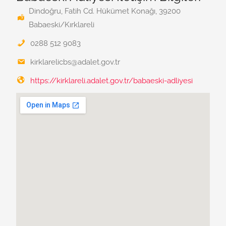
Dindoğru, Fatih Cd. Hükümet Konağı, 39200
Babaeski/Kırklareli
0288 512 9083
kirklarelicbs@adalet.gov.tr
https://kirklareli.adalet.gov.tr/babaeski-adliyesi