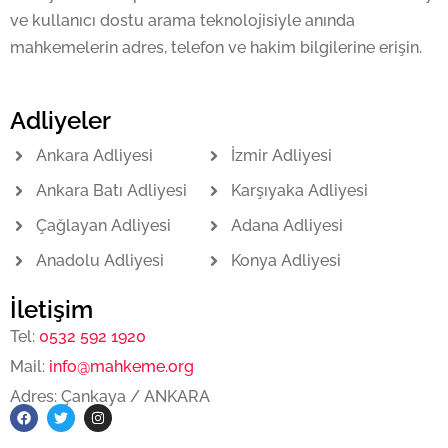
ve kullanıcı dostu arama teknolojisiyle anında
mahkemelerin adres, telefon ve hakim bilgilerine erişin.
Adliyeler
Ankara Adliyesi
İzmir Adliyesi
Ankara Batı Adliyesi
Karşıyaka Adliyesi
Çağlayan Adliyesi
Adana Adliyesi
Anadolu Adliyesi
Konya Adliyesi
İletişim
Tel:
0532 592 1920
Mail:
info@mahkeme.org
Adres: Çankaya / ANKARA
F
T
I