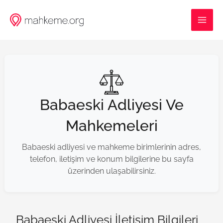
İçeriğe
MAI
atla
ME
Babaeski Adliyesi Ve
Mahkemeleri
Babaeski adliyesi ve mahkeme birimlerinin adres,
telefon, iletişim ve konum bilgilerine bu sayfa
üzerinden ulaşabilirsiniz.
Babaeski Adliyesi İletişim Bilgileri