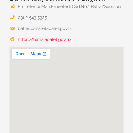
Emirefendi Mah.Emirefedi Cad.No:1 Bafra/Samsun
0362 543 5325
bafracbsisaretadalet.gov.tr
https://bafra.adalet.gov.tr/