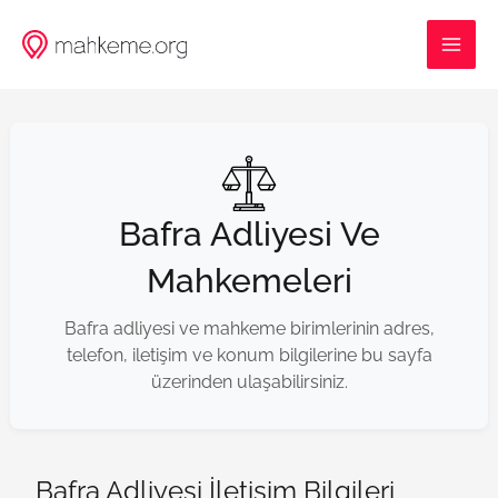
İçeriğe
MAI
atla
ME
Bafra Adliyesi Ve
Mahkemeleri
Bafra adliyesi ve mahkeme birimlerinin adres,
telefon, iletişim ve konum bilgilerine bu sayfa
üzerinden ulaşabilirsiniz.
Bafra Adliyesi İletişim Bilgileri