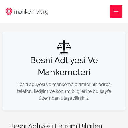
İçeriğe
MAI
atla
ME
Besni Adliyesi Ve
Mahkemeleri
Besni adliyesi ve mahkeme birimlerinin adres,
telefon, iletişim ve konum bilgilerine bu sayfa
üzerinden ulaşabilirsiniz.
Besni Adliyesi İletişim Bilgileri