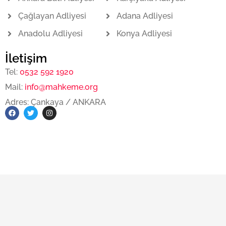
Çağlayan Adliyesi
Adana Adliyesi
Anadolu Adliyesi
Konya Adliyesi
İletişim
Tel:
0532 592 1920
Mail:
info@mahkeme.org
Adres: Çankaya / ANKARA
F
T
I
a
w
n
c
i
s
e
t
t
b
t
a
o
e
g
o
r
r
k
a
m