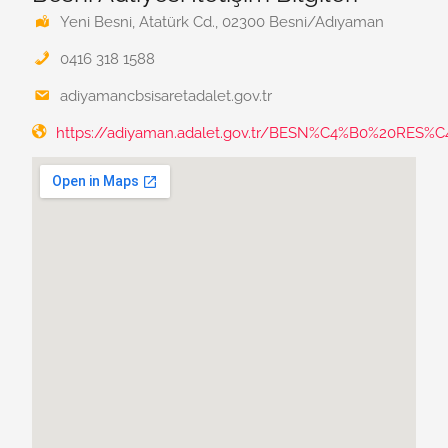
Yeni Besni, Atatürk Cd., 02300 Besni/Adıyaman
0416 318 1588
adiyamancbsisaretadalet.gov.tr
https://adiyaman.adalet.gov.tr/BESN%C4%B0%20RES%