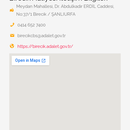
Meydan Mahallesi, Dr. Abdulkadir ERDİL Caddesi,
No:37/1 Birecik / ŞANLIURFA
0414 652 7400
birecikcbs@adalet.gov.tr
https://birecik.adalet.gov.tr/