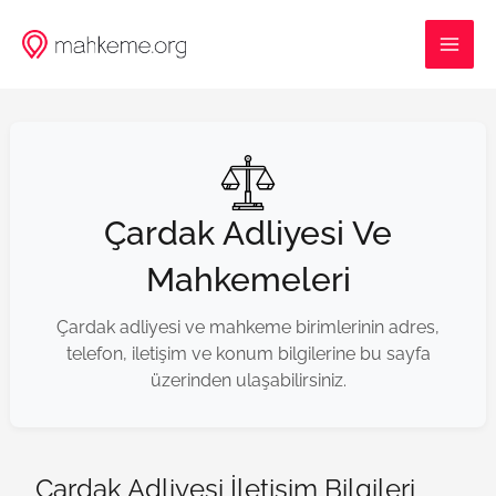
İçeriğe
MAI
atla
ME
Çardak Adliyesi Ve
Mahkemeleri
Çardak adliyesi ve mahkeme birimlerinin adres,
telefon, iletişim ve konum bilgilerine bu sayfa
üzerinden ulaşabilirsiniz.
Çardak Adliyesi İletişim Bilgileri