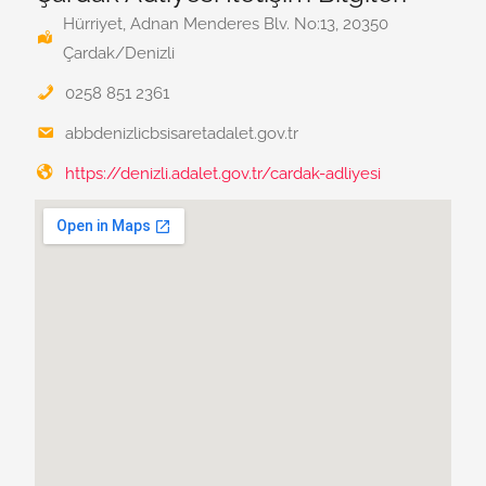
Hürriyet, Adnan Menderes Blv. No:13, 20350
Çardak/Denizli
0258 851 2361
abbdenizlicbsisaretadalet.gov.tr
https://denizli.adalet.gov.tr/cardak-adliyesi