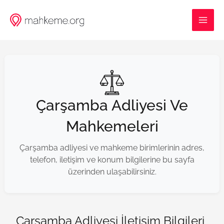
İçeriğe
MAI
atla
ME
Çarşamba Adliyesi Ve
Mahkemeleri
Çarşamba adliyesi ve mahkeme birimlerinin adres,
telefon, iletişim ve konum bilgilerine bu sayfa
üzerinden ulaşabilirsiniz.
Çarşamba Adliyesi İletişim Bilgileri