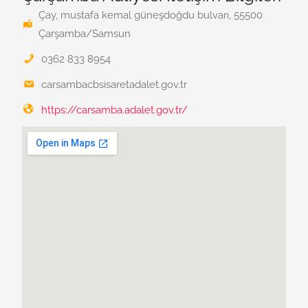
Çay, mustafa kemal güneşdoğdu bulvarı, 55500
Çarşamba/Samsun
0362 833 8954
carsambacbsisaretadalet.gov.tr
https://carsamba.adalet.gov.tr/