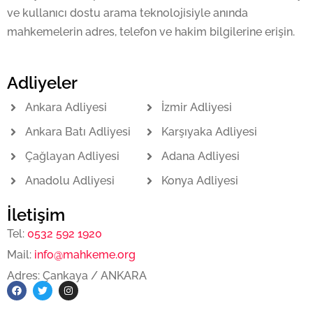
ve kullanıcı dostu arama teknolojisiyle anında
mahkemelerin adres, telefon ve hakim bilgilerine erişin.
Adliyeler
Ankara Adliyesi
İzmir Adliyesi
Ankara Batı Adliyesi
Karşıyaka Adliyesi
Çağlayan Adliyesi
Adana Adliyesi
Anadolu Adliyesi
Konya Adliyesi
İletişim
Tel:
0532 592 1920
Mail:
info@mahkeme.org
Adres: Çankaya / ANKARA
F
T
I