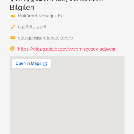
Bilgileri
Hükümet Konağı 1. Kat
0428 611 2176
elazigcbsisaretadalet.gov.tr
https://elazig.adalet.gov.tr/cemisgezek-adliyesi