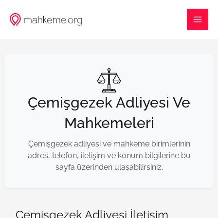
İçeriğe
MAI
atla
ME
Çemişgezek Adliyesi Ve
Mahkemeleri
Çemişgezek adliyesi ve mahkeme birimlerinin
adres, telefon, iletişim ve konum bilgilerine bu
sayfa üzerinden ulaşabilirsiniz.
Çemişgezek Adliyesi İletişim