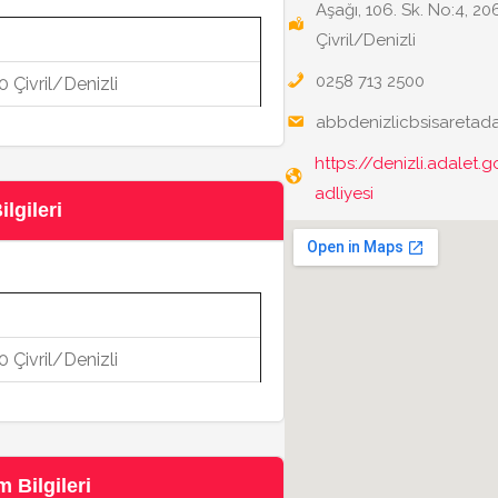
Aşağı, 106. Sk. No:4, 20
Çivril/Denizli
0258 713 2500
0 Çivril/Denizli
abbdenizlicbsisaretadal
https://denizli.adalet.go
adliyesi
lgileri
0 Çivril/Denizli
 Bilgileri