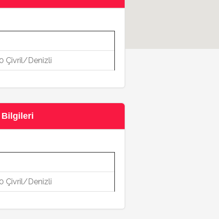
0 Çivril/Denizli
Bilgileri
0 Çivril/Denizli