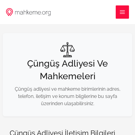
İçeriğe
MAI
atla
ME
Çüngüş Adliyesi Ve
Mahkemeleri
Çüngüş adliyesi ve mahkeme birimlerinin adres,
telefon, iletişim ve konum bilgilerine bu sayfa
üzerinden ulaşabilirsiniz.
Çüngüş Adliyesi İletişim Bilgileri