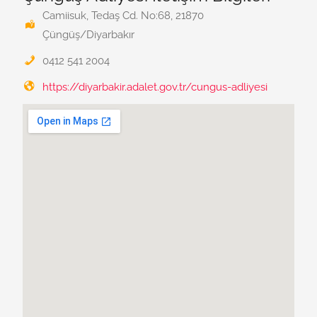
Camiisuk, Tedaş Cd. No:68, 21870
Çüngüş/Diyarbakır
0412 541 2004
https://diyarbakir.adalet.gov.tr/cungus-adliyesi