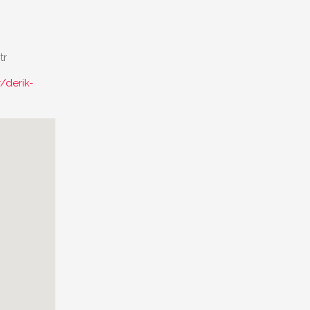
tr
/derik-