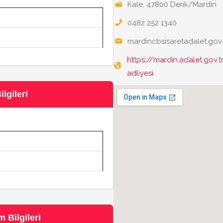
Kale, 47800 Derik/Mardin
0482 252 1340
n
mardincbsisaretadalet.gov.
https://mardin.adalet.gov.tr
adliyesi
lgileri
n
 Bilgileri