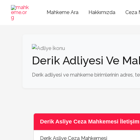
İçeriğe
atla
Mahkeme Ara
Hakkımızda
Ceza 
Derik Adliyesi Ve M
Derik adliyesi ve mahkeme birimlerinin adres, tel
Derik Asliye Ceza Mahkemesi İletişim 
Derik Asliye Ceza Mahkemesi