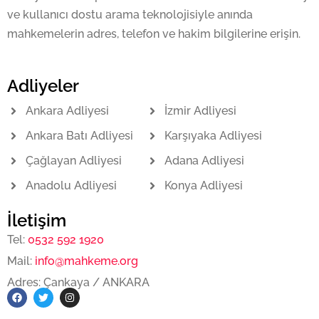
ve kullanıcı dostu arama teknolojisiyle anında
mahkemelerin adres, telefon ve hakim bilgilerine erişin.
Adliyeler
Ankara Adliyesi
İzmir Adliyesi
Ankara Batı Adliyesi
Karşıyaka Adliyesi
Çağlayan Adliyesi
Adana Adliyesi
Anadolu Adliyesi
Konya Adliyesi
İletişim
Tel:
0532 592 1920
Mail:
info@mahkeme.org
Adres: Çankaya / ANKARA
F
T
I