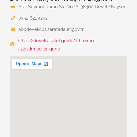
Aşık Seyrani, Turan Sk. No:16, 38400 Develi/Kayseri
0352 621 4232
abbdevelicbsisaretadalet.gov.tr
https://develi.adalet.gov.tr/1-haziran-
uzlastirmacilar-gunu