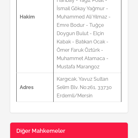
Hanbay - Yağız Polat -
İsmail Gökay Yağmur -
Hakim
Muhammed Ali Yılmaz -
Emre Bodur - Tuğçe
Doygun Bulut - Elçin
Kabak - Batıkan Ocak -
Ömer Faruk Öztürk -
Muhammet Atamaca -
Mustafa Marangoz
Kargıcak, Yavuz Sultan
Adres
Selim Blv. No:261, 33730
Erdemli/Mersin
Diğer Mahkemeler