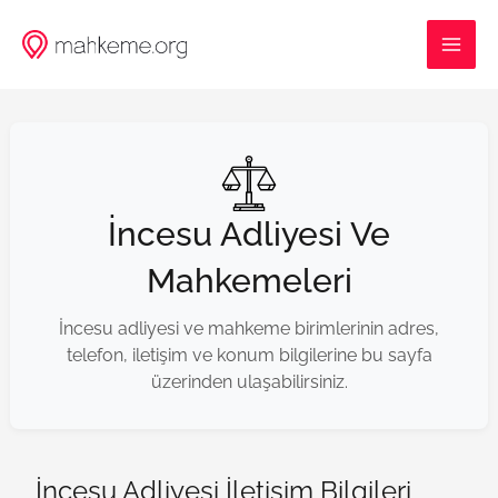
İçeriğe
MAI
atla
ME
İncesu Adliyesi Ve
Mahkemeleri
İncesu adliyesi ve mahkeme birimlerinin adres,
telefon, iletişim ve konum bilgilerine bu sayfa
üzerinden ulaşabilirsiniz.
İncesu Adliyesi İletişim Bilgileri