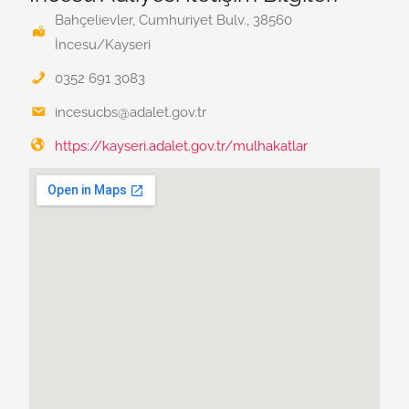
Bahçelievler, Cumhuriyet Bulv., 38560
İncesu/Kayseri
0352 691 3083
incesucbs@adalet.gov.tr
https://kayseri.adalet.gov.tr/mulhakatlar