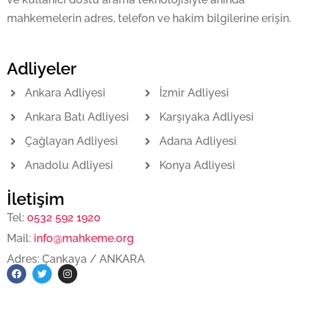
mahkemelerin adres, telefon ve hakim bilgilerine erişin.
Adliyeler
Ankara Adliyesi
İzmir Adliyesi
Ankara Batı Adliyesi
Karşıyaka Adliyesi
Çağlayan Adliyesi
Adana Adliyesi
Anadolu Adliyesi
Konya Adliyesi
İletişim
Tel:
0532 592 1920
Mail:
info@mahkeme.org
Adres: Çankaya / ANKARA
F
T
I
a
w
n