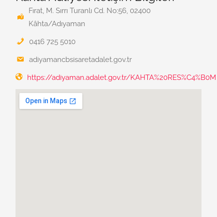
Fırat, M. Sırrı Turanlı Cd. No:56, 02400
Kâhta/Adıyaman
0416 725 5010
adiyamancbsisaretadalet.gov.tr
https://adiyaman.adalet.gov.tr/KAHTA%20RES%C4%B0M