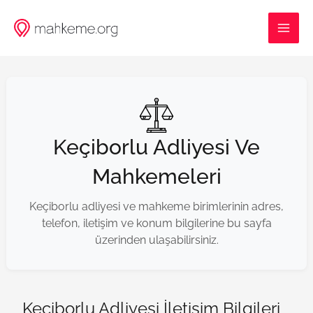
İçeriğe
MAI
atla
ME
Keçiborlu Adliyesi Ve
Mahkemeleri
Keçiborlu adliyesi ve mahkeme birimlerinin adres,
telefon, iletişim ve konum bilgilerine bu sayfa
üzerinden ulaşabilirsiniz.
Keçiborlu Adliyesi İletişim Bilgileri