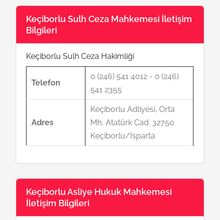
Keçiborlu Sulh Ceza Mahkemesi İletişim
Bilgileri
Keçiborlu Sulh Ceza Hakimliği
0 (246) 541 4012 - 0 (246)
Telefon
541 2355
Keçiborlu Adliyesi, Orta
Adres
Mh, Atatürk Cad. 32750
Keçiborlu/Isparta
Keçiborlu Asliye Hukuk Mahkemesi
İletişim Bilgileri