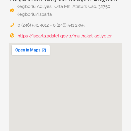
Keçiborlu Adliyesi, Orta Mh, Atatürk Cad. 32750
Keçiborlu/Isparta
0 (246) 541 4012 - 0 (246) 541 2355
https://isparta.adalet.gov.tr/mulhakat-adliyeler