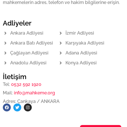
mahkemelerin adres, telefon ve hakim bilgilerine erişin.
Adliyeler
Ankara Adliyesi
İzmir Adliyesi
Ankara Batı Adliyesi
Karşıyaka Adliyesi
Çağlayan Adliyesi
Adana Adliyesi
Anadolu Adliyesi
Konya Adliyesi
İletişim
Tel:
0532 592 1920
Mail:
info@mahkeme.org
Adres: Çankaya / ANKARA
F
T
I
a
w
n
c
i
s