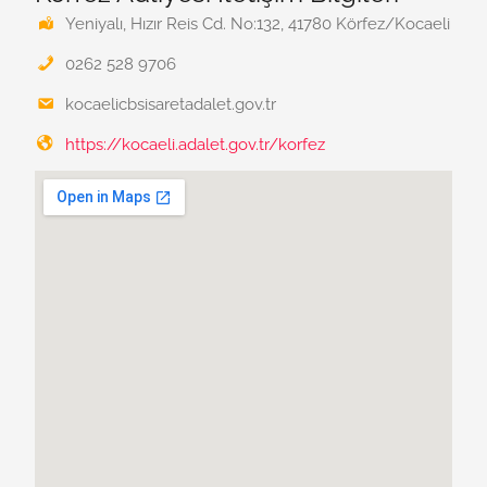
Yeniyalı, Hızır Reis Cd. No:132, 41780 Körfez/Kocaeli
0262 528 9706
kocaelicbsisaretadalet.gov.tr
https://kocaeli.adalet.gov.tr/korfez