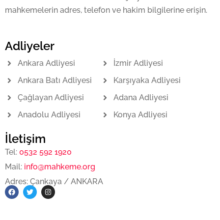
mahkemelerin adres, telefon ve hakim bilgilerine erişin.
Adliyeler
Ankara Adliyesi
İzmir Adliyesi
Ankara Batı Adliyesi
Karşıyaka Adliyesi
Çağlayan Adliyesi
Adana Adliyesi
Anadolu Adliyesi
Konya Adliyesi
İletişim
Tel:
0532 592 1920
Mail:
info@mahkeme.org
Adres: Çankaya / ANKARA
F
T
I
a
w
n
c
i
s