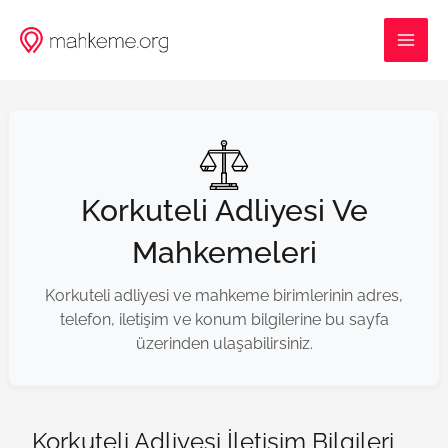
İçeriğe
MAI
atla
ME
Korkuteli Adliyesi Ve
Mahkemeleri
Korkuteli adliyesi ve mahkeme birimlerinin adres,
telefon, iletişim ve konum bilgilerine bu sayfa
üzerinden ulaşabilirsiniz.
Korkuteli Adliyesi İletişim Bilgileri