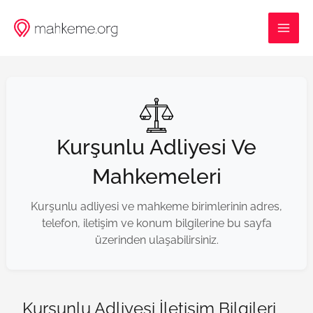
İçeriğe
MAI
atla
ME
Kurşunlu Adliyesi Ve
Mahkemeleri
Kurşunlu adliyesi ve mahkeme birimlerinin adres,
telefon, iletişim ve konum bilgilerine bu sayfa
üzerinden ulaşabilirsiniz.
Kurşunlu Adliyesi İletişim Bilgileri