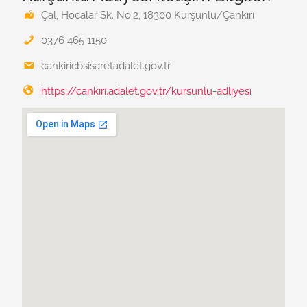
Çal, Hocalar Sk. No:2, 18300 Kurşunlu/Çankırı
0376 465 1150
cankiricbsisaretadalet.gov.tr
https://cankiri.adalet.gov.tr/kursunlu-adliyesi