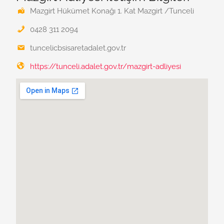
Mazgirt Hükümet Konağı 1. Kat Mazgirt /Tunceli
0428 311 2094
tuncelicbsisaretadalet.gov.tr
https://tunceli.adalet.gov.tr/mazgirt-adliyesi