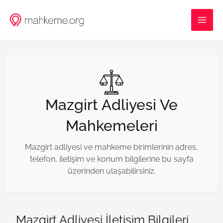
İçeriğe
MAI
atla
ME
Mazgirt Adliyesi Ve
Mahkemeleri
Mazgirt adliyesi ve mahkeme birimlerinin adres,
telefon, iletişim ve konum bilgilerine bu sayfa
üzerinden ulaşabilirsiniz.
Mazgirt Adliyesi İletişim Bilgileri