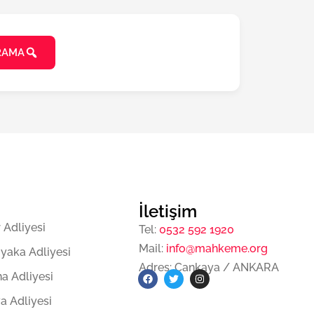
RAMA
İletişim
r Adliyesi
Tel:
0532 592 1920
Mail:
info@mahkeme.org
ıyaka Adliyesi
Adres: Çankaya / ANKARA
a Adliyesi
F
T
I
a
w
n
a Adliyesi
c
i
s