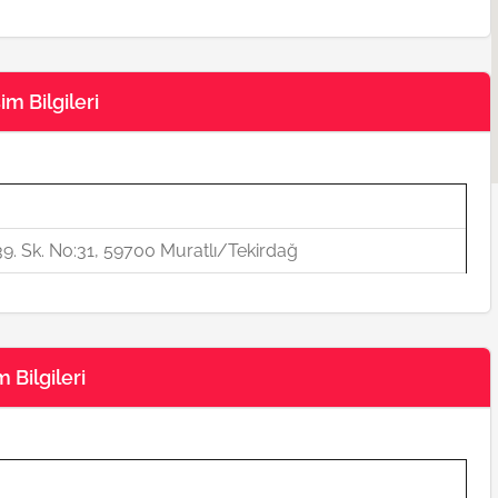
m Bilgileri
al 39. Sk. No:31, 59700 Muratlı/Tekirdağ
 Bilgileri