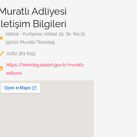
Muratlı Adliyesi
İletişim Bilgileri
İstiklal - Kurtpınar, İstiklal 39. Sk. No:31,
59700 Muratlı/Tekirdağ
0282 361 6151
https://tekirdag.adalet.gov.tr/muratli-
adliyesi