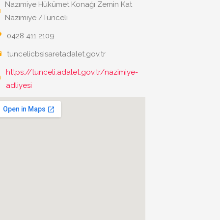
Nazımiye Hükümet Konağı Zemin Kat
Nazımiye /Tunceli
0428 411 2109
tuncelicbsisaretadalet.gov.tr
https://tunceli.adalet.gov.tr/nazimiye-
adliyesi