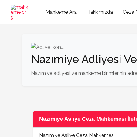
İçeriğe
atla
Mahkeme Ara
Hakkımızda
Ceza 
Nazımiye Adliyesi V
Nazımiye adliyesi ve mahkeme birimlerinin adres,
Nazımiye Asliye Ceza Mahkemesi İletiş
Nazımiye Asliye Ceza Mahkemesi