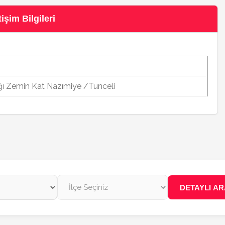
işim Bilgileri
 Zemin Kat Nazımiye /Tunceli
DETAYLI A