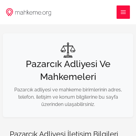
İçeriğe
MAI
atla
ME
Pazarcık Adliyesi Ve
Mahkemeleri
Pazarcık adliyesi ve mahkeme birimlerinin adres,
telefon, iletişim ve konum bilgilerine bu sayfa
üzerinden ulaşabilirsiniz.
Pazarcık Adliyesi İletişim Bilgileri