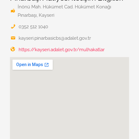
İnönü Mah. Hükümet Cad. Hükümet Konağı
Pınarbaşı, Kayseri
0352 512 1040
kayseri.pinarbasicbs@adalet.gov.tr
https://kayseri.adalet.gov.tr/mulhakatlar