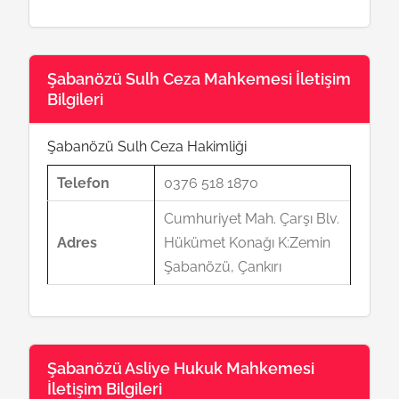
Şabanözü Sulh Ceza Mahkemesi İletişim
Bilgileri
Şabanözü Sulh Ceza Hakimliği
Telefon
0376 518 1870
Cumhuriyet Mah. Çarşı Blv.
Adres
Hükümet Konağı K:Zemin
Şabanözü, Çankırı
Şabanözü Asliye Hukuk Mahkemesi
İletişim Bilgileri