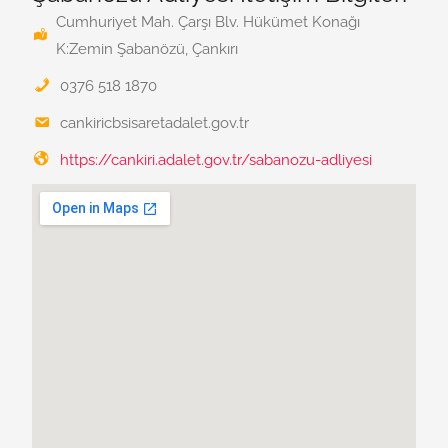
Cumhuriyet Mah. Çarşı Blv. Hükümet Konağı
K:Zemin Şabanözü, Çankırı
0376 518 1870
cankiricbsisaretadalet.gov.tr
https://cankiri.adalet.gov.tr/sabanozu-adliyesi