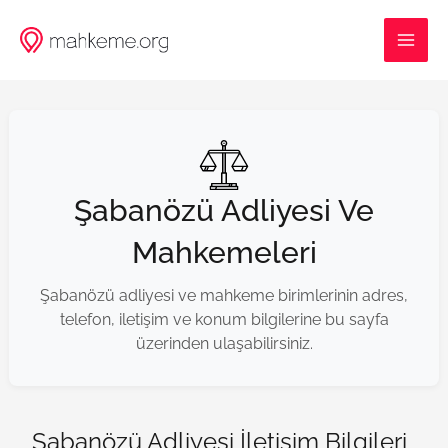
İçeriğe
MAI
atla
ME
Şabanözü Adliyesi Ve
Mahkemeleri
Şabanözü adliyesi ve mahkeme birimlerinin adres,
telefon, iletişim ve konum bilgilerine bu sayfa
üzerinden ulaşabilirsiniz.
Şabanözü Adliyesi İletişim Bilgileri