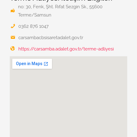
no: 30, Fenk, Şht. Rıfat Sezgin Sk., 55600
Terme/Samsun
0362 876 1047
carsambacbsisaretadalet.gov.tr
https://carsamba.adalet.gov.tr/terme-adliyesi