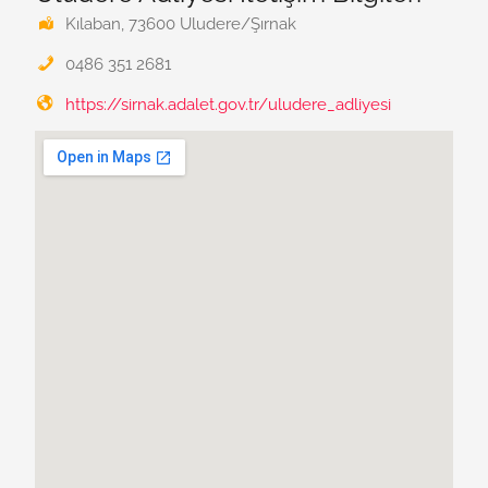
Kılaban, 73600 Uludere/Şırnak
0486 351 2681
https://sirnak.adalet.gov.tr/uludere_adliyesi