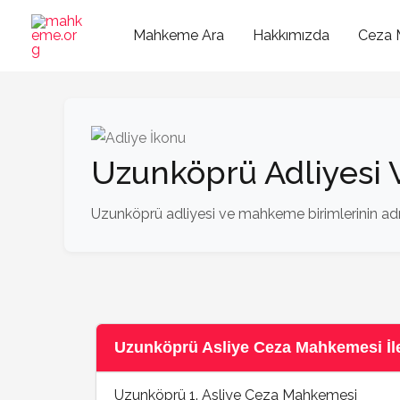
İçeriğe
atla
Mahkeme Ara
Hakkımızda
Ceza 
Uzunköprü Adliyesi
Uzunköprü adliyesi ve mahkeme birimlerinin adres
Uzunköprü Asliye Ceza Mahkemesi İlet
Uzunköprü 1. Asliye Ceza Mahkemesi