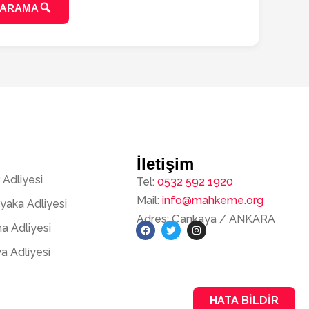
 ARAMA
İletişim
 Adliyesi
Tel:
0532 592 1920
Mail:
info@mahkeme.org
ıyaka Adliyesi
Adres: Çankaya / ANKARA
a Adliyesi
F
T
I
a
w
n
a Adliyesi
c
i
s
e
t
t
b
t
a
o
e
g
o
r
r
HATA BILDIR
k
a