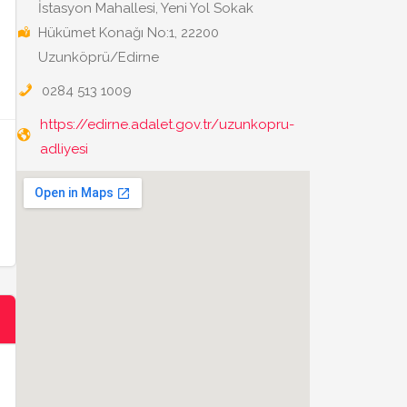
İstasyon Mahallesi, Yeni Yol Sokak
Hükümet Konağı No:1, 22200
Uzunköprü/Edirne
0284 513 1009
https://edirne.adalet.gov.tr/uzunkopru-
adliyesi