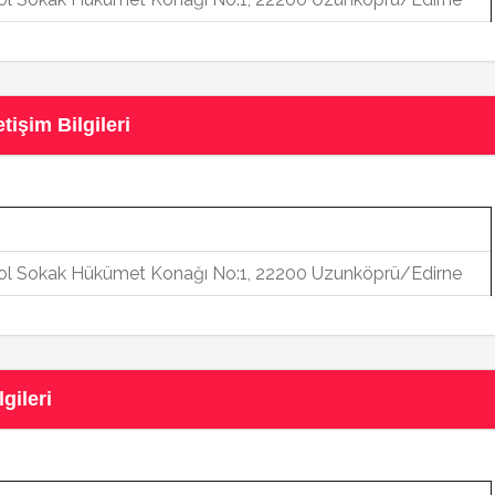
işim Bilgileri
 Yol Sokak Hükümet Konağı No:1, 22200 Uzunköprü/Edirne
gileri