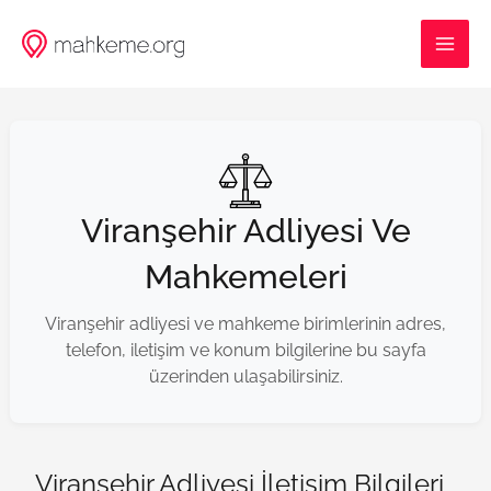
İçeriğe
MAI
atla
ME
Viranşehir Adliyesi Ve
Mahkemeleri
Viranşehir adliyesi ve mahkeme birimlerinin adres,
telefon, iletişim ve konum bilgilerine bu sayfa
üzerinden ulaşabilirsiniz.
Viranşehir Adliyesi İletişim Bilgileri