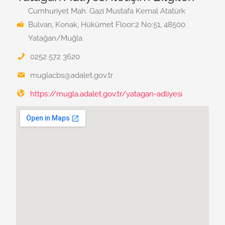
Cumhuriyet Mah. Gazi Mustafa Kemal Atatürk
Bulvarı, Konak, Hükümet Floor:2 No:51, 48500
Yatağan/Muğla
0252 572 3620
muglacbs@adalet.gov.tr
https://mugla.adalet.gov.tr/yatagan-adliyesi