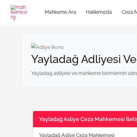
İçeriğe
atla
Mahkeme Ara
Hakkımızda
Ceza 
Yayladağ Adliyesi V
Yayladağ adliyesi ve mahkeme birimlerinin adres,
Yayladağ Asliye Ceza Mahkemesi İletiş
Yayladağ Asliye Ceza Mahkemesi