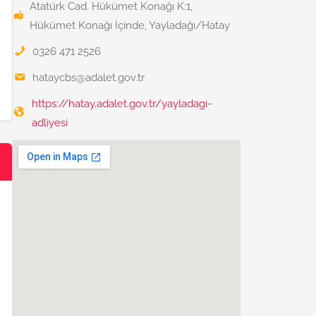
Atatürk Cad. Hükümet Konağı K:1,
Hükümet Konağı İçinde, Yayladağı/Hatay
0326 471 2526
hataycbs@adalet.gov.tr
https://hatay.adalet.gov.tr/yayladagi-
adliyesi