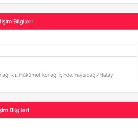
şim Bilgileri
ağı K:1, Hükümet Konağı İçinde, Yayladağı/Hatay
m Bilgileri