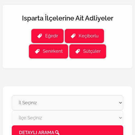
Isparta İlçelerine Ait Adliyeler
Eğirdir
Keçiborlu
Senirkent
Sütçüler
DETAYLI ARAMA