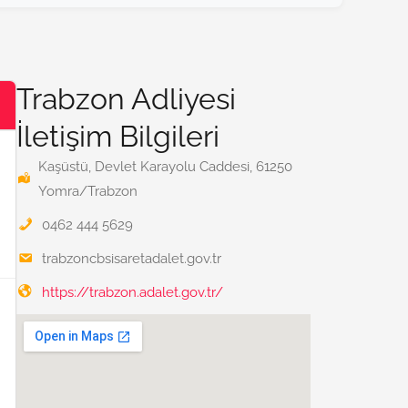
Trabzon Adliyesi
İletişim Bilgileri
Kaşüstü, Devlet Karayolu Caddesi, 61250
Yomra/Trabzon
0462 444 5629
trabzoncbsisaretadalet.gov.tr
https://trabzon.adalet.gov.tr/