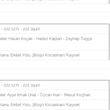
 - 222 1271 - 222 3940
eler: Hasan Koçak - Haskız Kaplan - Zeynep Tuğçe
lana, Erkilet Yolu, 38090 Kocasinan/Kayseri
 - 222 1271 - 222 3940
eler: Ayşe Irmak Ünal - Özcan İnan - Mesut Koçhan
lana, Erkilet Yolu, 38090 Kocasinan/Kayseri